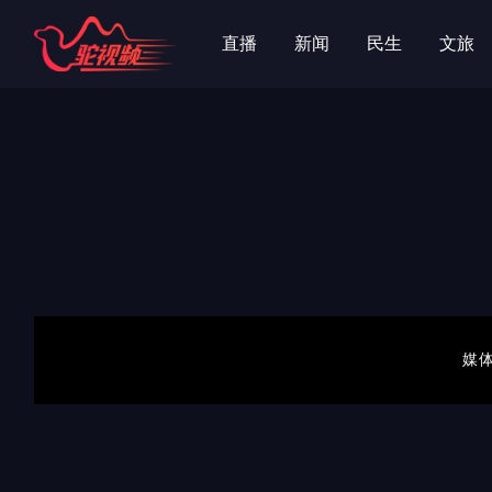
字
字
直播
新闻
民生
文旅
媒