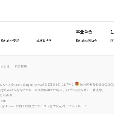
事业单位
榆林市公安局
榆林政法网
榆林市慈善协会
陕
广告服务
我要投稿
.com. all rights reserved
陕ICP备14012827号-2
陕公网安备610800020002
信息和各种专题专栏资料，均为榆林网版权所有，未经协议授权禁止下载使用。
320006
com
lrb.com 陕西互联网违法和不良信息举报电话：029-63907152