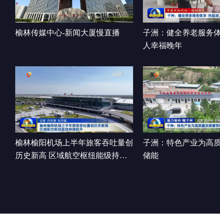
榆林传媒中心-新闻大厦慢直播
子洲：健全养老服务体
人幸福晚年
榆林榆阳机场上半年旅客吞吐量创
子洲：特色产业为高
历史新高 区域航空枢纽能级持续
储能
跃升