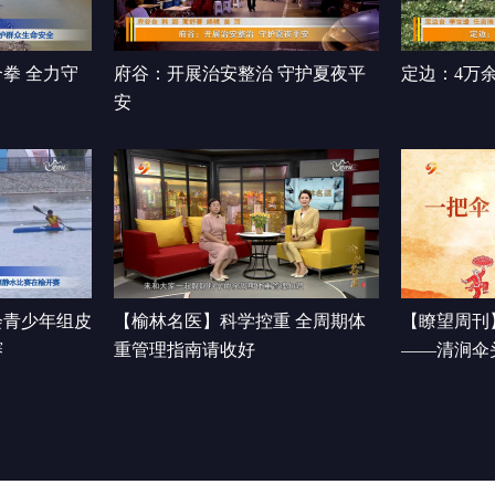
拳 全力守
府谷：开展治安整治 守护夏夜平
定边：4万
安
会青少年组皮
【榆林名医】科学控重 全周期体
【瞭望周刊
赛
重管理指南请收好
——清涧伞