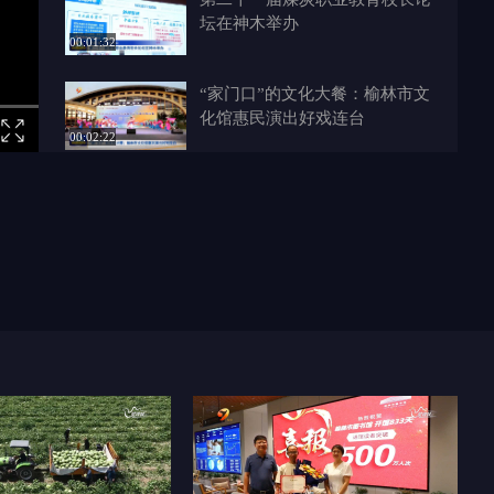
坛在神木举办
00:01:32
“家门口”的文化大餐：榆林市文
化馆惠民演出好戏连台
00:02:22
我市将有大范围降水过程 公众
需加强防范
00:01:16
榆林新闻联播 2026-05-24
00:17:22
防溺水宣传进校园 织密青少年
安全防护网
00:02:18
“舞动晴天 共爱榆林”防艾专题