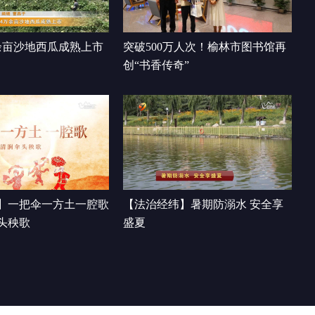
宣传走进榆林大学
00:00:49
余亩沙地西瓜成熟上市
突破500万人次！榆林市图书馆再
创“书香传奇”
】一把伞一方土一腔歌
【法治经纬】暑期防溺水 安全享
头秧歌
盛夏