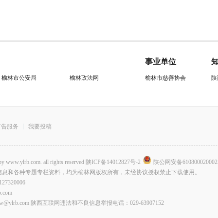
事业单位
榆林市公安局
榆林政法网
榆林市慈善协会
陕
广告服务
我要投稿
.com. all rights reserved
陕ICP备14012827号-2
陕公网安备610800020002
信息和各种专题专栏资料，均为榆林网版权所有，未经协议授权禁止下载使用。
320006
com
lrb.com 陕西互联网违法和不良信息举报电话：029-63907152