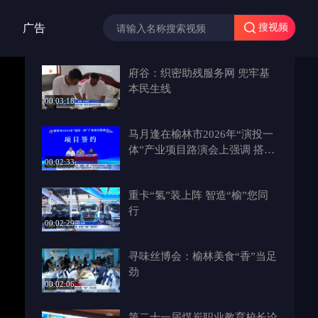
广告
搜视频
府谷：织密助残服务网 兜牢基
本民生线
00:03:18
马月逢在榆林市2026年“演投一
体”产业项目路演会上强调 搭建
00:02:33
高效对接平台 深化产融协同合
作 全力激活发展新动能
重卡“氢”装上阵 智造“榆”您同
行
00:02:29
寻味丝博会：榆林美食“香”当足
劲
00:02:06
第二十一届煤炭职业教育校长论