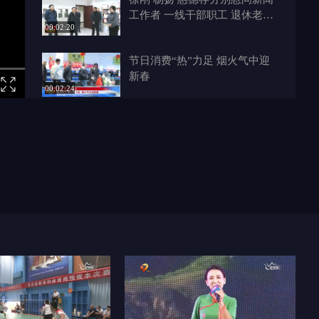
工作者 一线干部职工 退休老干
00:02:20
部 脱贫户和困难群众等
节日消费“热”力足 烟火气中迎
新春
00:02:24
2026榆延春晚今晚播出
00:01:23
中央广播电视总台大型文化综艺
节目《迎春诗会·榆林专场》展
00:01:24
现独特陕北文化
榆林城区首条双层观光巴士开通
夜游驼城添新景
00:02:09
榆林新闻联播 2026-02-14