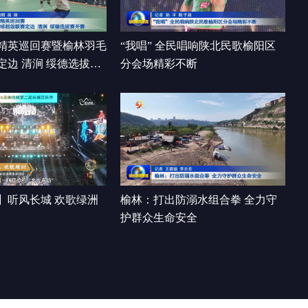
00:17:36
精英巡回赛暨榆林羽毛
“我唱” 全民唱响陕北民歌榆阳区
定边 清涧 绥德选拔赛
分会场精彩不断
】听风长城 欢歌绿洲
榆林：打出防溺水组合拳 全力守
护群众生命安全