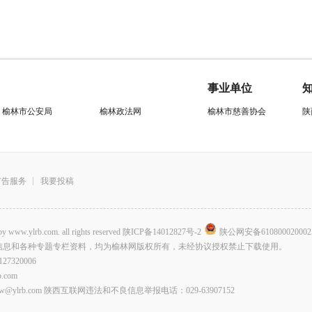
事业单位
榆林市公安局
榆林政法网
榆林市慈善协会
陕
广告服务
我要投稿
.com. all rights reserved
陕ICP备14012827号-2
陕公网安备610800020002
信息和各种专题专栏资料，均为榆林网版权所有，未经协议授权禁止下载使用。
320006
com
lrb.com 陕西互联网违法和不良信息举报电话：029-63907152