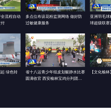
管全流程自动
多点位布设花粉监测网络 做好防
亚洲羽毛球
交付
过敏健康服务
球超级联赛
开赛
起 绿色转
省十八运青少年组皮划艇静水比赛
【文化榆林
圆满收官 西安榆林宝鸡分列团体
前三