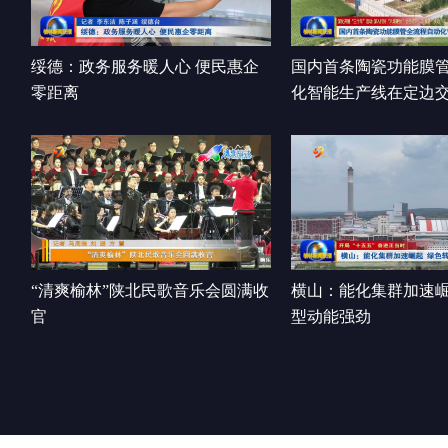
绥德：政务服务暖人心 便民惠企
国内首条陶瓷功能膜
零距离
化智能生产线在定边
“清爽榆林”陕北民歌音乐会圆满收
横山：能化集群加速崛
官
型动能强劲