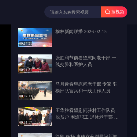
搜视频
榆林新闻联播 2026-02-15
00:17:31
张胜利节前看望慰问老干部 一
线交警和医护人员
00:01:51
马月逢看望慰问老干部 专家 驻
榆部队官兵和一线工作人员
00:02:13
王华胜看望慰问驻村工作队员
脱贫户 困难职工 退休老干部 专
00:01:57
家以及商会企业家
徐刚 杨扬 惠德存分别慰问新闻