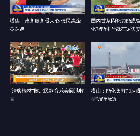
绥德：政务服务暖人心 便民惠企
国内首条陶瓷功能膜
零距离
化智能生产线在定边
“清爽榆林”陕北民歌音乐会圆满收
横山：能化集群加速崛
官
型动能强劲