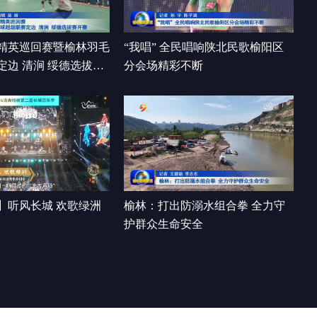
卷 靖边篇
00:19:53
精英巡回赛暨榆林羽毛
“我唱” 全民唱响陕北民歌榆阳区
定边 清涧 绥德选拔赛
分会场精彩不断
】听风长城 欢歌绿洲
榆林：打出防溺水组合拳 全力守
护群众生命安全