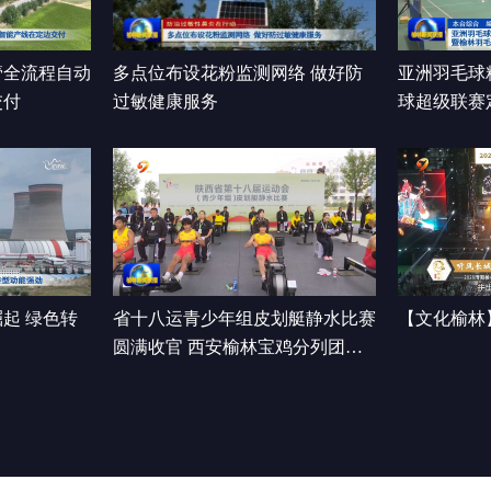
管全流程自动
多点位布设花粉监测网络 做好防
亚洲羽毛球
交付
过敏健康服务
球超级联赛
开赛
起 绿色转
省十八运青少年组皮划艇静水比赛
【文化榆林
圆满收官 西安榆林宝鸡分列团体
前三