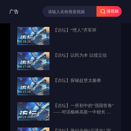
广告
搜视频
【访坛】“愣人”齐军祥
00:16:26
【访坛】以民为本 以绩立信
00:17:08
【访坛】探秘赵堡太极拳
00:15:18
【访坛】一所初中的“强国答卷”
——对话榆林高新一中校长 庄
00:21:20
孝成
【访坛】践行金融“三适当” 守