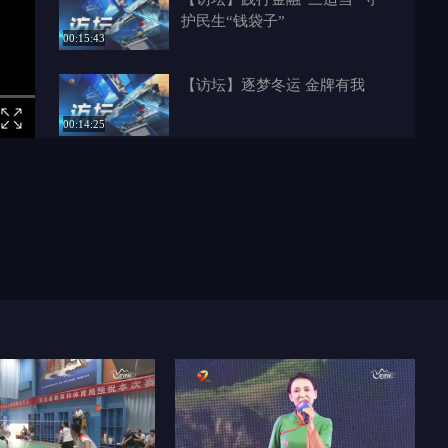
护民生“钱袋子”
00:15:43
【访坛】逐梦冬运 金牌有我
00:14:25
【访坛】城启华夏——从榆林石
城寻找最早中国
00:19:31
【访坛】奋进十四五 榆林新答
卷 府谷篇
00:19:47
【访坛】延榆高铁主体工程加速
推进
00:17:26
【访坛】奋进十四五 榆林新答