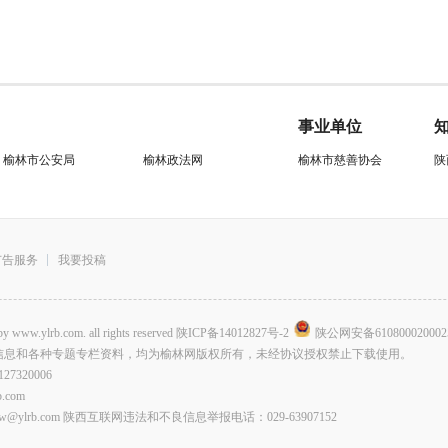
事业单位
榆林市公安局
榆林政法网
榆林市慈善协会
陕
广告服务
我要投稿
.com. all rights reserved
陕ICP备14012827号-2
陕公网安备610800020002
信息和各种专题专栏资料，均为榆林网版权所有，未经协议授权禁止下载使用。
320006
com
lrb.com 陕西互联网违法和不良信息举报电话：029-63907152