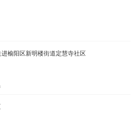
走进榆阳区新明楼街道定慧寺社区
3
区