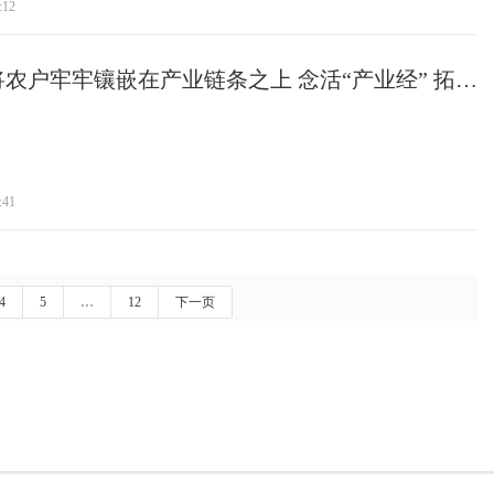
:12
农户牢牢镶嵌在产业链条之上 念活“产业经” 拓
:41
4
5
…
12
下一页