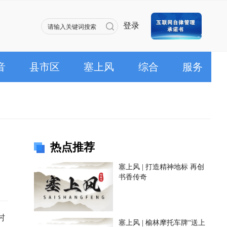
登录
音
县市区
塞上风
综合
服务
热点推荐
塞上风 | 打造精神地标 再创
书香传奇
村
塞上风 | 榆林摩托车牌“送上