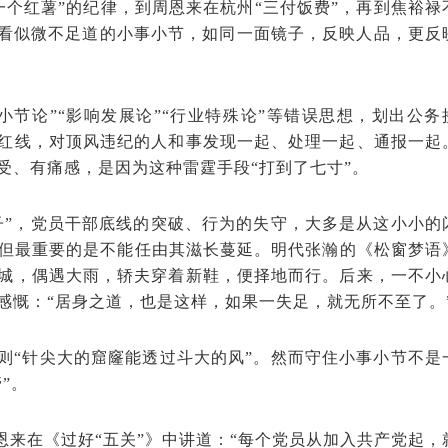
个红薯”的纪律，到周恩来在杭州“三付饭费”，再到焦裕禄
些看似微不足道的小事小节，如同一面镜子，反映人品，更反
节论”“影响发展论”“行业特殊论”等错误思想，划出公务
条红线，对顶风违纪的人和事发现一起、处理一起、通报一起
受、有痛感，是因为这种雷霆手段“打到了七寸”。
子”，党员干部底线的突破、行为的失守，大多是从这小小的
但最重要的是不能任由其滋长蔓延。明代张瀚的《松窗梦语
进城，偶遇大雨，轿夫穿着新鞋，便择地而行。后来，一不小
感慨：“居身之道，也是这样，如果一失足，就无所不至了。
则“针尖大的窟窿能透过斗大的风”。然而守住小事小节不是
”。
恩来在《过好“五关”》中讲道：“每个党员从加入共产党起，