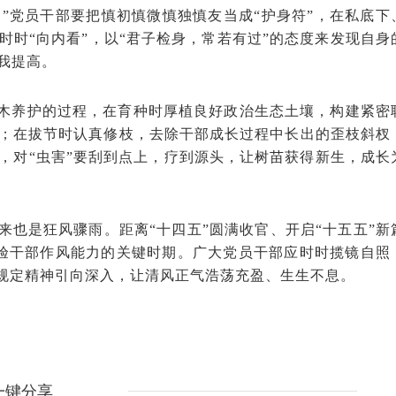
”党员干部要把慎初慎微慎独慎友当成“护身符”，在私底下
时“向内看”，以“君子检身，常若有过”的态度来发现自身
我提高。
树木养护的过程，在育种时厚植良好政治生态土壤，构建紧密
；在拔节时认真修枝，去除干部成长过程中长出的歪枝斜杈
，对“虫害”要刮到点上，疗到源头，让树苗获得新生，成长
也是狂风骤雨。距离“十四五”圆满收官、开启“十五五”新
验干部作风能力的关键时期。广大党员干部应时时揽镜自照
项规定精神引向深入，让清风正气浩荡充盈、生生不息。
一键分享