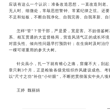
应该有这么一个认识：准备改造思想，一直改造到老。
无人时、细微处，常敲思想警钟、常紧纪律之弦。还要时
不足和短板，不断自我净化、自我完善、自我革新、自
怎样“管”？管干部，严是爱，宽是害。不妨借鉴
系、相互贯通的大监督格局，营造风清气正的成长环境
对苗头性、倾向性问题早打预防针；在生病时及时治疗
一棵可堪重用的参天大树。
针尖虽小，扎一下就有锥心之痛，窟窿不大，刮起来
章只剩3个月，正是检验各级党组织作风建设成色、考
以“尺寸之功”补住“小针眼”，不断把贯彻落实中央八
王婷 魏丽娟