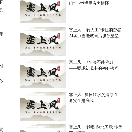
不
门” 小举措里有大情怀
映
塞上风 |“ 转人工”卡住消费者
接
AI客服岂能成售后服务壁垒
。
塞上风 | 《年会不能停2》
闪
——职场幻境中的初心拷问
》
心
”
塞上风 | 夏日嬉水贪清凉 生
命安全是底线
一
塞上风 | “我唱”陕北民歌 传承
就