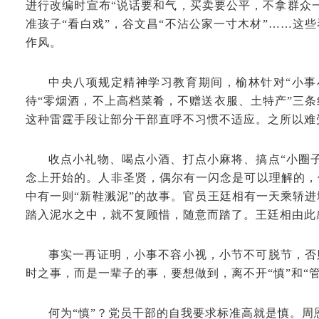
进行改编时宣布“说话要和气，买卖要公平，不拿群众一
准孩子“看白戏”，谷文昌“不沾公家一寸木材”……这
作风。
中央八项规定精神学习教育期间，榆林针对“小事小
待“零烟酒，不上高档菜肴，不赠送衣服、土特产”三
这种雷霆手段让部分干部直呼不习惯不适应。之所以难
收点小礼物、喝点小酒、打点小麻将、搞点“小圈
念上开始的。人非圣贤，偶尔有一闪念是可以理解的，
中有一则“新鞋溅泥”的故事。官员王廷相有一天乘轿
踏入泥水之中，就不复顾惜，随意而踏了。王廷相由此
事实一再证明，小事不容小视，小节不可脱节，否
时之事，而是一辈子的事，要想做到，离不开“慎”和“管
何为“慎”？党员干部的自我要求标准高就是慎。周