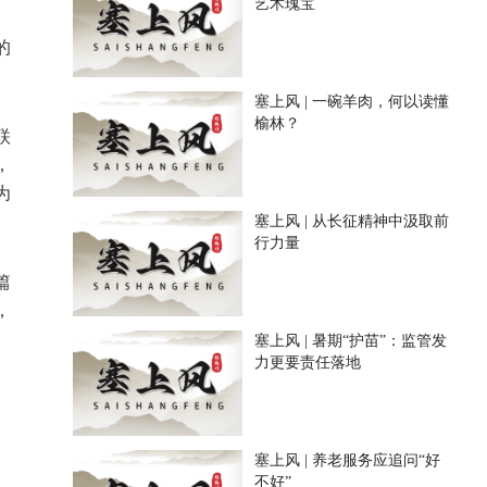
艺术瑰宝
、
的
塞上风 | 一碗羊肉，何以读懂
榆林？
联
，
为
塞上风 | 从长征精神中汲取前
行力量
篇
，
塞上风 | 暑期“护苗”：监管发
力更要责任落地
塞上风 | 养老服务应追问“好
不好”