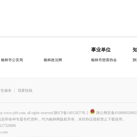
事业单位
榆林市公安局
榆林政法网
榆林市慈善协会
陕
广告服务
我要投稿
.com. all rights reserved
陕ICP备14012827号-2
陕公网安备610800020002
信息和各种专题专栏资料，均为榆林网版权所有，未经协议授权禁止下载使用。
320006
com