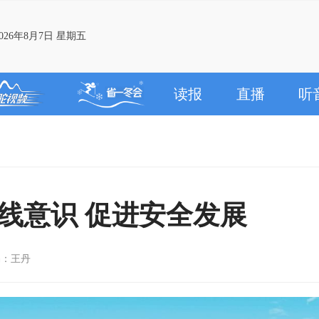
26年8月7日 星期五
读报
直播
听
红线意识 促进安全发展
编：王丹