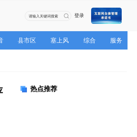
登录
音
县市区
塞上风
综合
服务
热点推荐
评