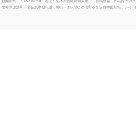
新闻热线：0912-3361398 地址：榆林高新区新闻大厦 投稿信箱：ylw@ylrb.com
榆林网违法和不良信息举报电话：0912—3366992 违法和不良信息举报邮箱：ylw@ylrb