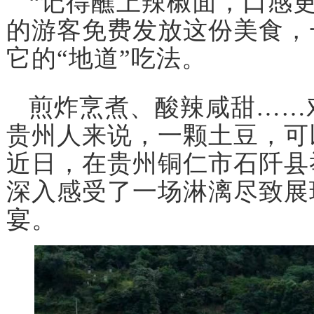
“记得蘸上辣椒面，口感
的游客免费发放这份美食，
它的“地道”吃法。
煎炸烹煮、酸辣咸甜……
贵州人来说，一颗土豆，可
近日，在贵州铜仁市石阡县
深入感受了一场淋漓尽致展
宴。