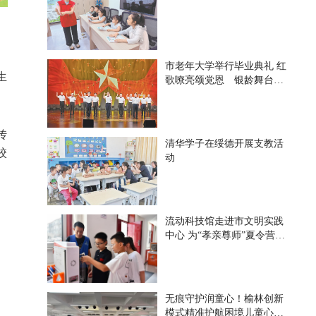
市老年大学举行毕业典礼 红
生
歌嘹亮颂党恩 银龄舞台绽
芳华
传
清华学子在绥德开展支教活
校
动
流动科技馆走进市文明实践
中心 为“孝亲尊师”夏令营注
入科技动能
无痕守护润童心！榆林创新
模式精准护航困境儿童心理