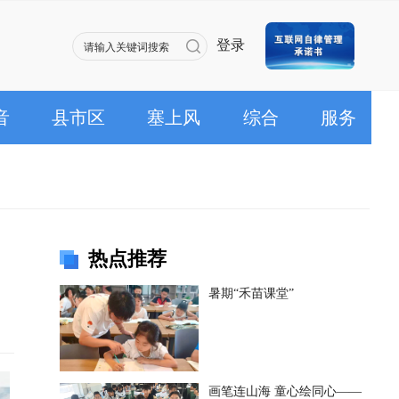
登录
音
县市区
塞上风
综合
服务
热点推荐
暑期“禾苗课堂”
画笔连山海 童心绘同心——