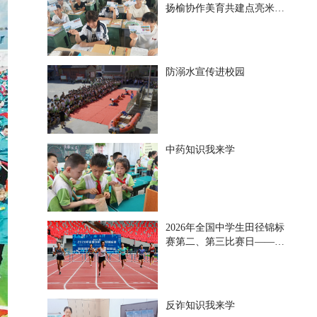
扬榆协作美育共建点亮米脂·
高邮“朋友圈”
防溺水宣传进校园
中药知识我来学
2026年全国中学生田径锦标
赛第二、第三比赛日——以
汗水挥洒青青 用拼搏诠释
梦想
反诈知识我来学