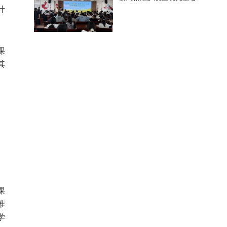
健康
计
课
其
课
推
学