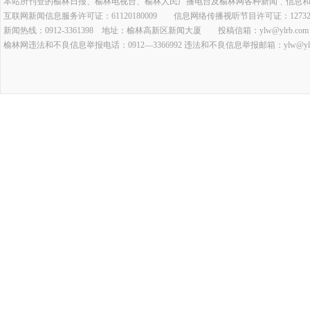
本站所刊登的榆林日报、榆林电视台、榆林人民广播电台及榆林网各种新闻﹑信息
互联网新闻信息服务许可证：61120180009 信息网络传播视听节目许可证：127320
新闻热线：0912-3361398 地址：榆林高新区新闻大厦 投稿信箱：ylw@ylrb.com
榆林网违法和不良信息举报电话：0912—3366992 违法和不良信息举报邮箱：ylw@ylrb