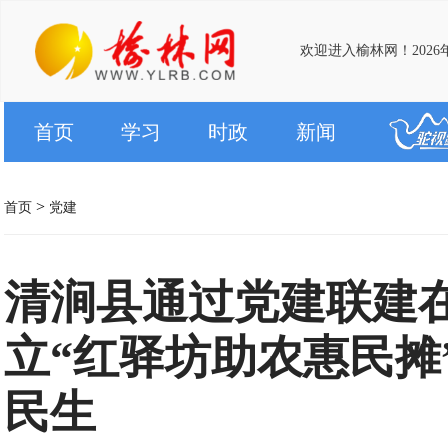
欢迎进入榆林网！2026
首页
学习
时政
新闻
>
首页
党建
清涧县通过党建联建
立“红驿坊助农惠民摊
民生