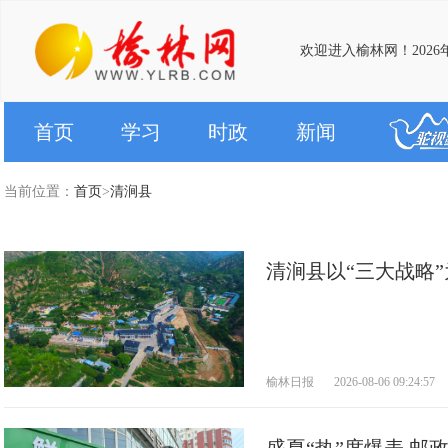
欢迎进入榆林网！2026
首页
学习
时政
新闻
当前位置：
首页
>
清涧县
清涧县以“三大战略
产业富县 文教兴县
榆林日报
2026-08-06 09:24:57