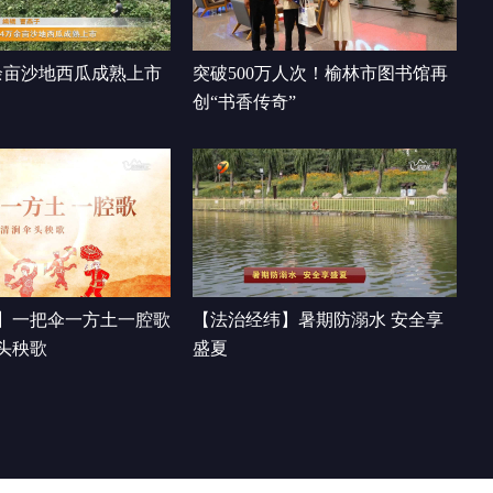
走进 市直机关系统和榆林传媒
00:02:18
中心
余亩沙地西瓜成熟上市
突破500万人次！榆林市图书馆再
创“书香传奇”
】一把伞一方土一腔歌
【法治经纬】暑期防溺水 安全享
头秧歌
盛夏