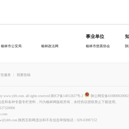
事业单位
榆林市公安局
榆林政法网
榆林市慈善协会
陕
广告服务
我要投稿
.com. all rights reserved
陕ICP备14012827号-2
陕公网安备610800020002
信息和各种专题专栏资料，均为榆林网版权所有，未经协议授权禁止下载使用。
320006
com
lrb.com 陕西互联网违法和不良信息举报电话：029-63907152