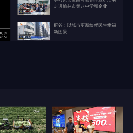
走进榆林市第八中学和企业
00:01:54
府谷：以城市更新绘就民生幸福
新图景
00:03:13
再战足协杯 榆林矿工旅投4月18
日迎战赣州瑞狮
00:01:09
德中交流心连心 音乐架起友谊
桥
00:01:17
神木榆阳开展全民义务植树活动
00:01:57
学习贯彻全国两会精神宣讲活动