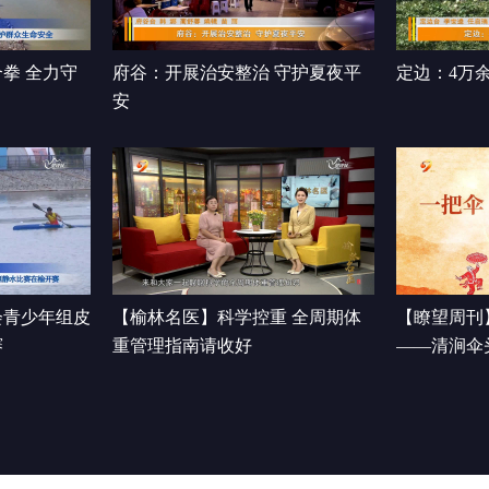
拳 全力守
府谷：开展治安整治 守护夏夜平
定边：4万
安
会青少年组皮
【榆林名医】科学控重 全周期体
【瞭望周刊
赛
重管理指南请收好
——清涧伞