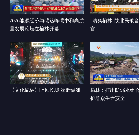
2026能源经济与碳达峰碳中和高质
“清爽榆林”陕北民歌
量发展论坛在榆林开幕
官
【文化榆林】听风长城 欢歌绿洲
榆林：打出防溺水组合
护群众生命安全