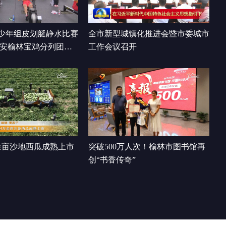
大集”精彩启幕 十二县市区非遗
00:02:55
齐亮相
少年组皮划艇静水比赛
全市新型城镇化推进会暨市委城市
西安榆林宝鸡分列团体
工作会议召开
余亩沙地西瓜成熟上市
突破500万人次！榆林市图书馆再
创“书香传奇”