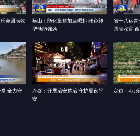
音乐会圆满收
横山：能化集群加速崛起 绿色转
省十八运青
型动能强劲
圆满收官 
前三
拳 全力守
府谷：开展治安整治 守护夏夜平
定边：4万
安