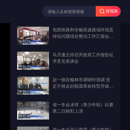
搜视频
包西铁路和沧榆高速路域环境及
绿化问题综合整治工作汇报会召
00:01:10
开
马月逢主持召开政府工作报告征
求意见座谈会
00:01:35
赵一德在榆林市调研时强调 坚
定不移走好能源革命转型升级之
00:04:27
路 在全省高质量发展大局中勇
担重任多作贡献
省一冬会冰球（青少年组）比赛
第二日精彩上演
00:01:40
省一冬会高山滑雪（青少年组）