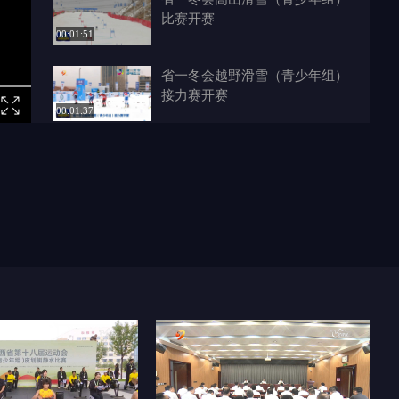
比赛开赛
00:01:51
省一冬会越野滑雪（青少年组）
接力赛开赛
00:01:37
驼城年味“进行时” 年货大集惠
购忙
00:02:00
榆林畜产进京圈粉 本土品牌凭
味赢赞
00:02:04
榆林新闻联播 2026-02-09
00:18:15
2026“陕北榆林过大年 年味非遗