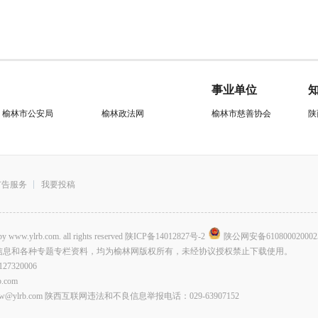
事业单位
榆林市公安局
榆林政法网
榆林市慈善协会
陕
广告服务
我要投稿
.com. all rights reserved
陕ICP备14012827号-2
陕公网安备610800020002
信息和各种专题专栏资料，均为榆林网版权所有，未经协议授权禁止下载使用。
320006
com
lrb.com 陕西互联网违法和不良信息举报电话：029-63907152