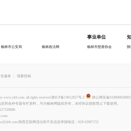
事业单位
榆林市公安局
榆林政法网
榆林市慈善协会
陕
广告服务
我要投稿
.com. all rights reserved
陕ICP备14012827号-2
陕公网安备610800020002
信息和各种专题专栏资料，均为榆林网版权所有，未经协议授权禁止下载使用。
320006
com
lrb.com 陕西互联网违法和不良信息举报电话：029-63907152