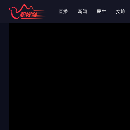
字
字
直播
新闻
民生
文旅