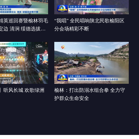
00:16:06
精英巡回赛暨榆林羽毛
“我唱” 全民唱响陕北民歌榆阳区
定边 清涧 绥德选拔赛
分会场精彩不断
】听风长城 欢歌绿洲
榆林：打出防溺水组合拳 全力守
护群众生命安全