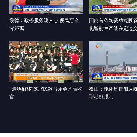
绥德：政务服务暖人心 便民惠企
国内首条陶瓷功能膜
零距离
化智能生产线在定边
“清爽榆林”陕北民歌音乐会圆满收
横山：能化集群加速崛
官
型动能强劲