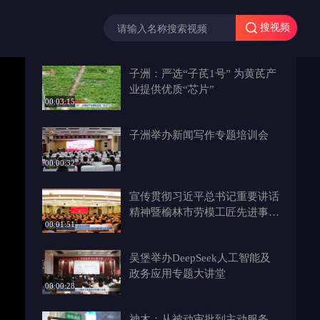
搜视频
子洲：严选“子芪1号” 为黄芪产
业提供优质“芯片”
00:03:15
子洲举办新闻写作专题培训会
00:00:32
宣传贯彻习近平总书记重要讲话
精神暨榆林市劳模工匠先进事迹
00:01:51
巡回宣讲活动走进榆林职业技术
学院
吴堡举办DeepSeek人工智能及
政务应用专题大讲堂
00:00:28
神木：从被动审批到主动服务