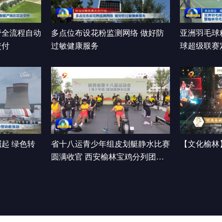
管全流程自动
多点位布设花粉监测网络 做好防
亚洲羽毛球
交付
过敏健康服务
球超级联赛
开赛
起 绿色转
省十八运青少年组皮划艇静水比赛
【文化榆林
圆满收官 西安榆林宝鸡分列团体
前三