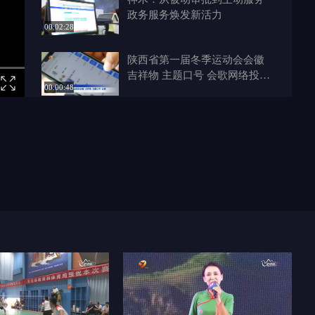
政务服务焕发新活力
00:02:28
陕西省第一届冬季运动会会徽
吉祥物 主题口号 会歌网络投票
00:00:48
正式启动
清涧开展山地苹果夏季管护及抗
旱保果培训
00:00:25
导诊台变身“一站式服务中心”为
民众提供优质医疗服务
00:03:28
北京儿童医院“AI儿科医生”入驻
佳县
00:00:31
榆林新闻联播 2025-06-15