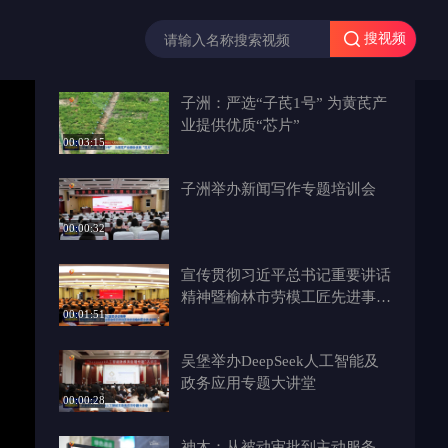
搜视频
子洲：严选“子芪1号” 为黄芪产
业提供优质“芯片”
00:03:15
子洲举办新闻写作专题培训会
00:00:32
宣传贯彻习近平总书记重要讲话
精神暨榆林市劳模工匠先进事迹
00:01:51
巡回宣讲活动走进榆林职业技术
学院
吴堡举办DeepSeek人工智能及
政务应用专题大讲堂
00:00:28
神木：从被动审批到主动服务