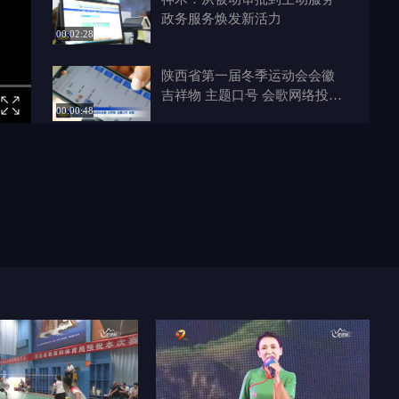
政务服务焕发新活力
00:02:28
陕西省第一届冬季运动会会徽
吉祥物 主题口号 会歌网络投票
00:00:48
正式启动
清涧开展山地苹果夏季管护及抗
旱保果培训
00:00:25
导诊台变身“一站式服务中心”为
民众提供优质医疗服务
00:03:28
北京儿童医院“AI儿科医生”入驻
佳县
00:00:31
榆林新闻联播 2025-06-15