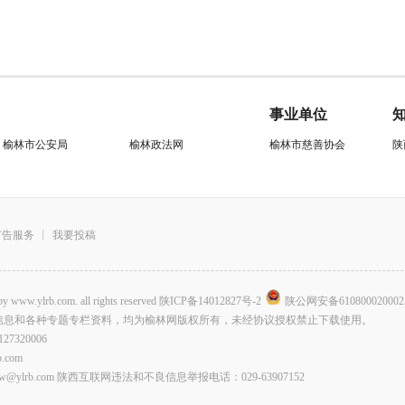
事业单位
榆林市公安局
榆林政法网
榆林市慈善协会
陕
广告服务
我要投稿
.com. all rights reserved
陕ICP备14012827号-2
陕公网安备610800020002
信息和各种专题专栏资料，均为榆林网版权所有，未经协议授权禁止下载使用。
320006
com
lrb.com 陕西互联网违法和不良信息举报电话：029-63907152