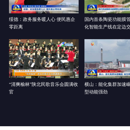
绥德：政务服务暖人心 便民惠企
国内首条陶瓷功能膜
零距离
化智能生产线在定边
“清爽榆林”陕北民歌音乐会圆满收
横山：能化集群加速崛
官
型动能强劲