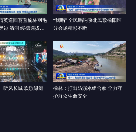
00:16:06
精英巡回赛暨榆林羽毛
“我唱” 全民唱响陕北民歌榆阳区
定边 清涧 绥德选拔赛
分会场精彩不断
】听风长城 欢歌绿洲
榆林：打出防溺水组合拳 全力守
护群众生命安全