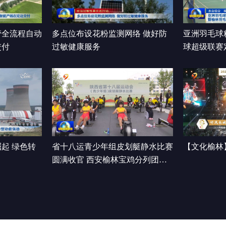
管全流程自动
多点位布设花粉监测网络 做好防
亚洲羽毛球
交付
过敏健康服务
球超级联赛
开赛
起 绿色转
省十八运青少年组皮划艇静水比赛
【文化榆林
圆满收官 西安榆林宝鸡分列团体
前三