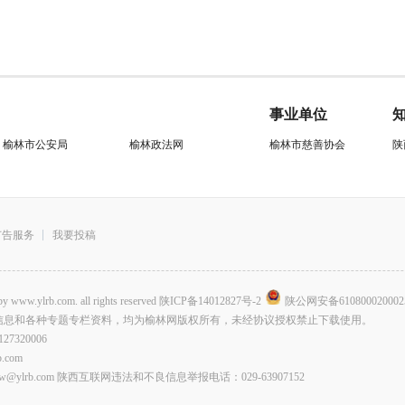
事业单位
榆林市公安局
榆林政法网
榆林市慈善协会
陕
广告服务
我要投稿
.com. all rights reserved
陕ICP备14012827号-2
陕公网安备610800020002
信息和各种专题专栏资料，均为榆林网版权所有，未经协议授权禁止下载使用。
320006
com
lrb.com 陕西互联网违法和不良信息举报电话：029-63907152