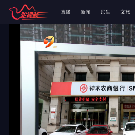
字
字
直播
新闻
民生
文旅
专辑