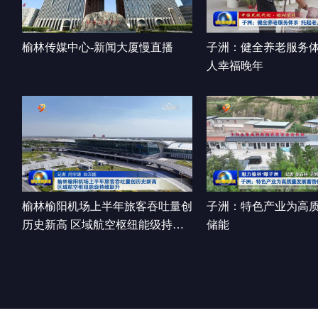
榆林传媒中心-新闻大厦慢直播
子洲：健全养老服务体
人幸福晚年
榆林榆阳机场上半年旅客吞吐量创
子洲：特色产业为高
历史新高 区域航空枢纽能级持续
储能
跃升