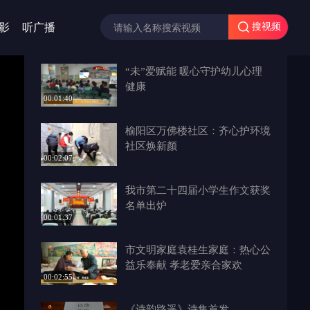
影
听广播
搜视频
“未”爱赋能 暖心守护幼儿心理
健康
00:01:40
榆阳区万佛楼社区：齐心护环境
社区焕新颜
00:02:07
我市第二十四届小学生作文获奖
名单出炉
00:01:37
市文明家庭袁桂生家庭：热心公
益乐奉献 孝老爱亲合家欢
00:02:55
《诗韵路遥》诗集首发