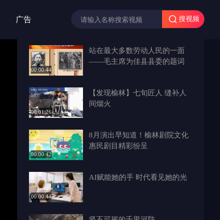
广告
搜视频
站在最大多数劳动人民的一面
——毛主席为佳县县委的题词
00:00:44
【发现榆林】七旬匠人 缝补人
间烟火
00:01:26
8月演出早知道！榆林剧院文化
惠民剧目精彩纷呈
00:00:42
AI赋能她的手 时代看见她的光
00:00:44
坚不可摧的千里河防