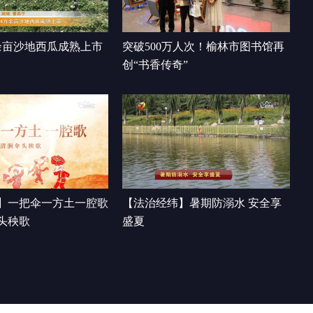
00:00:36
余亩沙地西瓜成熟上市
突破500万人次！榆林市图书馆再
创“书香传奇”
】一把伞一方土一腔歌
【法治经纬】暑期防溺水 安全享
头秧歌
盛夏