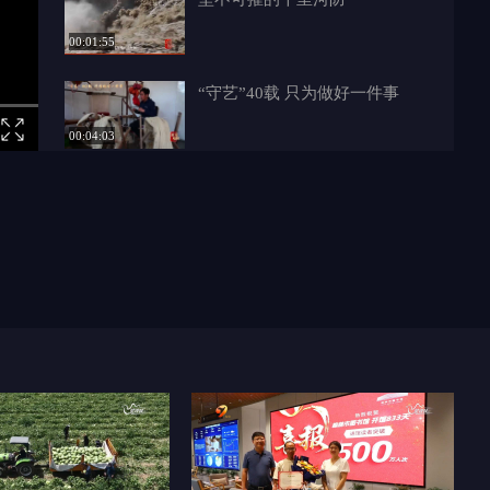
00:01:55
“守艺”40载 只为做好一件事
00:04:03
AI作品|出门牵紧手 走丢即报警
00:01:25
【发现榆林】无定河畔六烈士
00:01:08
【发现榆林】剪刻人生
00:04:58
陕北共产党奠基人——李子洲