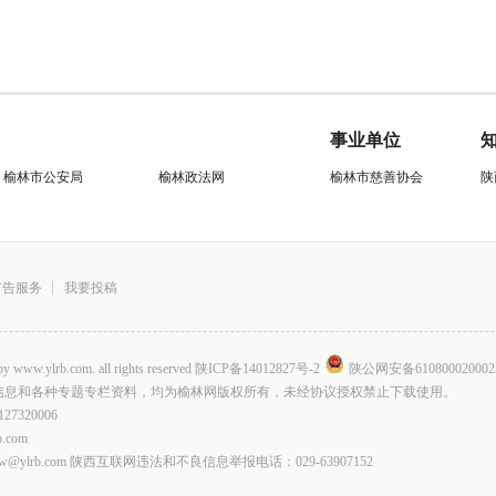
事业单位
榆林市公安局
榆林政法网
榆林市慈善协会
陕
广告服务
我要投稿
.com. all rights reserved
陕ICP备14012827号-2
陕公网安备610800020002
信息和各种专题专栏资料，均为榆林网版权所有，未经协议授权禁止下载使用。
320006
com
lrb.com 陕西互联网违法和不良信息举报电话：029-63907152