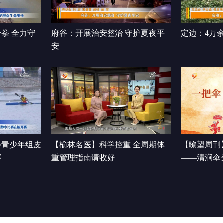
拳 全力守
府谷：开展治安整治 守护夏夜平
定边：4万
安
会青少年组皮
【榆林名医】科学控重 全周期体
【瞭望周刊
赛
重管理指南请收好
——清涧伞