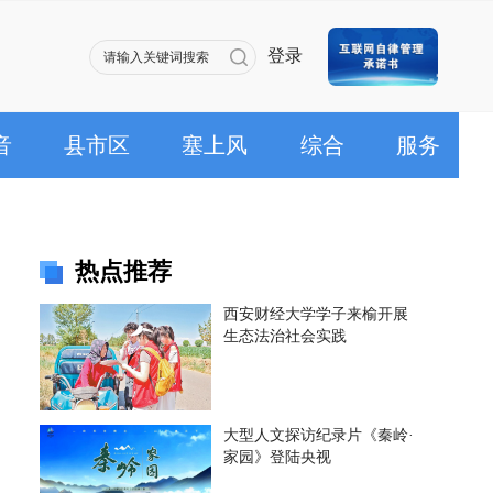
登录
音
县市区
塞上风
综合
服务
热点推荐
西安财经大学学子来榆开展
生态法治社会实践
大型人文探访纪录片《秦岭·
家园》登陆央视