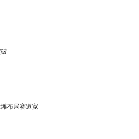
突破
抢滩布局赛道宽